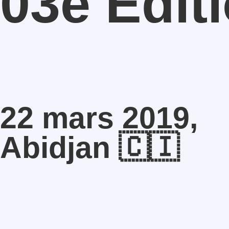
03e Édit
22 mars 2019,
Abidjan 🇨🇮