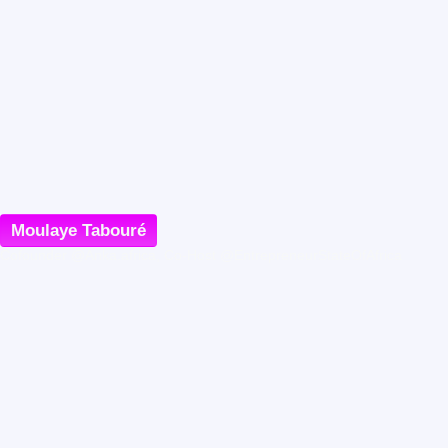
Moulaye Tabouré
Cofounder @Anka.africa, Co-Host @EntrepreneurStateOfAfrica