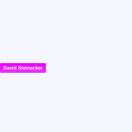
David Steinacker
Senior Partner Manager Sub Saharan African Google