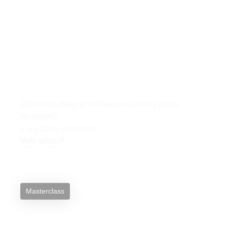
Comment attirer et fidéliser ses clients grâce
au digital?
5 mai 2025
/ 18:00 GMT
Voir plus
Masterclass